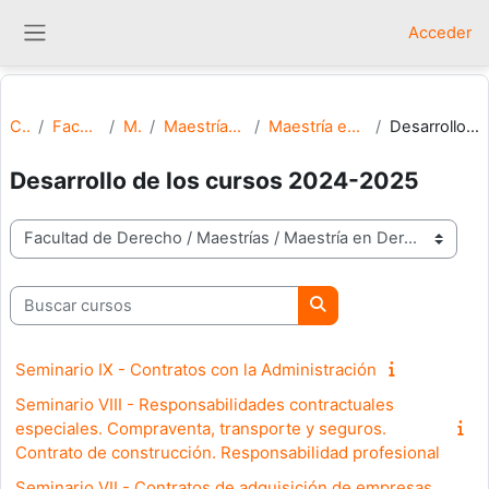
Salta al contenido principal
Acceder
Panel lateral
Cursos
Facultad de Derecho
Maestrías
Maestría en Derecho Contractual
Maestría en Derecho Contractual 2024
Desarrollo de los cursos 2024-2025
Desarrollo de los cursos 2024-2025
Categorías
Buscar cursos
Buscar cursos
Seminario IX - Contratos con la Administración
Seminario VIII - Responsabilidades contractuales
especiales. Compraventa, transporte y seguros.
Contrato de construcción. Responsabilidad profesional
Seminario VII - Contratos de adquisición de empresas