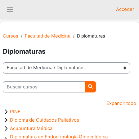
Salta al contenido principal
Acceder
Panel lateral
Cursos
Facultad de Medicina
Diplomaturas
Diplomaturas
Categorías
Buscar cursos
Buscar cursos
Expandir todo
PINE
Diploma de Cuidados Paliativos
Acupuntura Médica
Diplomatura en Endocrinología Ginecológica